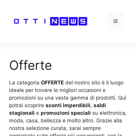
Vai
al
contenuto
Menu
Offerte
La categoria
OFFERTE
del nostro sito è il luogo
ideale per trovare le migliori occasioni e
promozioni su una vasta gamma di prodotti. Qui
potrai scoprire
sconti imperdibili
,
saldi
stagionali
e
promozioni speciali
su elettronica,
moda, casa, bellezza e molto altro. Grazie alla
nostra selezione curata, sarai sempre
aggiornato sulle offerte più convenienti, con la