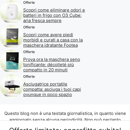
Offerte
Scopri come eliminare odori e
batteri in frigo con O3 Cube:
aria fresca sempre
Offerte
Scopri come avere piedi
morbidi e curati a casa con la
maschera idratante Footea
Offerte
Prova ora la maschera seno
tonificante: décolleté più
compatto in 20 minuti
Offerte
Asciugatrice portatile
compatta: asciuga i tuoi capi
ovunque in poco spazio
Questo blog non è una testata giornalistica, in quanto viene
aggiornato senza alcuna periodicità. Non può pertanto
considerarsi un prodotto editoriale ai sensi della legge n. 62